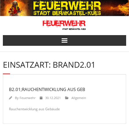
Skip
to
content
EINSATZART:
BRAND2.01
B2.01;RAUCHENTWICKLUNG AUS GEB
By
Feuerwehr
30.12.2021
Allgemein
Rauchentwicklung aus Gebäude