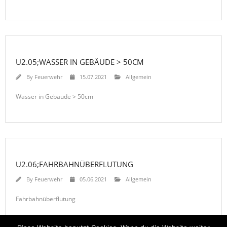
U2.05;WASSER IN GEBÄUDE > 50CM
By
Feuerwehr
15.07.2021
Allgemein
Wasser in Gebäude > 50cm
U2.06;FAHRBAHNÜBERFLUTUNG
By
Feuerwehr
05.06.2021
Allgemein
Fahrbahnüberflutung