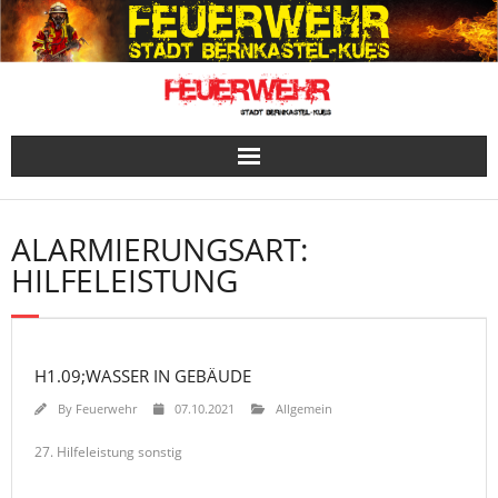
Skip
to
content
ALARMIERUNGSART:
HILFELEISTUNG
H1.09;WASSER IN GEBÄUDE
By
Feuerwehr
07.10.2021
Allgemein
27. Hilfeleistung sonstig