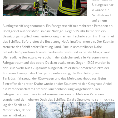
Übungsszenari
o wurde ein
Schiffsbrand
auf einem
Ausflugsschiff angenommen. Ein Fahrgastschiff mit mehreren Personen an
Bord geriet auf der Mosel in eine Notlage. Gegen 15 Uhr bemerkte ein
Besatzungsmitglied Rauchentwicklung in einem Technikraum im Hintern Teil
des Schiffes. Sofort leitet die Besatzung Notfallmaßnahmen ein. Der Kapitän
steuerte das Schiff sofort Richtung Land. Eine in unmittelbarer Nähe
befindliche Spundwand diente hierbei als beste und sicherste Möglichkeit.
Die restliche Besatzung versucht in der Zwischenzeit alle Personen vom
Fahrgastraum auf das obere Deck zu evakuieren. Gegen 15:02 wurden bei
der Feuerwehr Kues Zugalarm ausgelöst. Im ersten Abmarsch rückte der
Kommandowagen das Löschgruppenfahrzeug,
die
Drehleiter, das
Tanklöschfahrzeug, der Rüstwagen und das Mehrzweckboot aus. Beim
Eintreffen der ersten Kräfte wurde an der Spundwand der Kiesgrube
Andel
ein Personenschiff mit starker Rauchentwicklung vorgefunden. Der
Fahrgastraum war bereits vollkommen verraucht. Mehrere Personen
standen auf dem oberen Deck des Schiffes. Da die Spundwand sehr
hoch ist,
lag das Schiff ca. 2
Meter tiefer, daher
war ein direktes