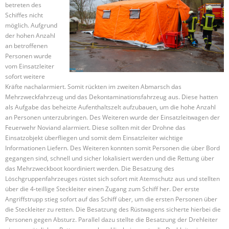
betreten des
Schiffes nicht
möglich. Aufgrund
der hohen Anzahl
an betroffenen
Personen wurde
vom Einsatzleiter
sofort weitere
Kräfte
nachalarmiert.
Somit rückten im zweiten Abmarsch das
Mehrzweckfahrzeug und das
Dekontaminationsfahrzeug
aus. Diese hatten
als Aufgabe das beheizte Aufenthaltszelt aufzubauen, um die hohe Anzahl
an Personen unterzubringen. Des Weiteren wurde der Einsatzleitwagen der
Feuerwehr
Noviand
alarmiert. Diese sollten mit der Drohne das
Einsatzobjekt überfliegen und somit dem Einsatzleiter wichtige
Informationen Liefern. Des Weiteren konnten somit Personen die über Bord
gegangen sind, schnell und sicher lokalisiert werden und die Rettung über
das Mehrzweckboot koordiniert werden. Die Besatzung des
Löschgruppenfahrzeuges rüstet sich sofort mit Atemschutz aus und stellten
über die 4-
teillige
Steckleiter einen Zugang zum Schiff her. Der erste
Angriffstrupp stieg sofort auf das Schiff über, um die ersten Personen über
die Steckleiter zu retten. Die Besatzung des Rüstwagens sicherte hierbei die
Personen gegen Absturz. Parallel dazu stellte die Besatzung der Drehleiter