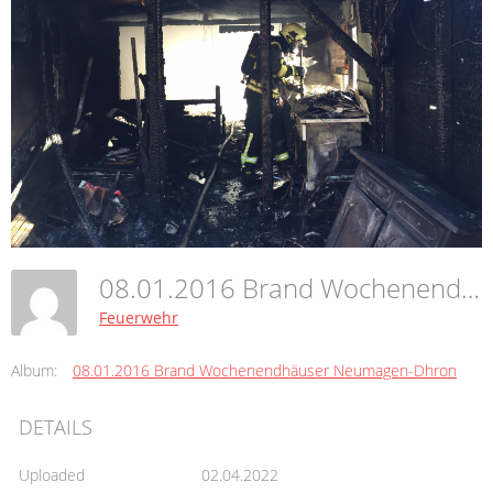
08.01.2016 Brand Wochenendhäuser Neumagen-Dhron
Feuerwehr
Album:
08.01.2016 Brand Wochenendhäuser Neumagen-Dhron
DETAILS
Uploaded
02.04.2022