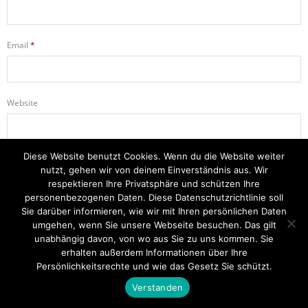
Email
*
Website
Diese Website benutzt Cookies. Wenn du die Website weiter
Name, E-Mail-Adresse und Website in diesem Browser für meinen
nutzt, gehen wir von deinem Einverständnis aus. Wir
nächsten Kommentar speichern.
respektieren Ihre Privatsphäre und schützen Ihre
personenbezogenen Daten. Diese Datenschutzrichtlinie soll
Sie darüber informieren, wie wir mit Ihren persönlichen Daten
umgehen, wenn Sie unsere Webseite besuchen. Das gilt
unabhängig davon, von wo aus Sie zu uns kommen. Sie
erhalten außerdem Informationen über Ihre
Startseite
Einsätze
Mitglied werden
Über uns
Bilder
Persönlichkeitsrechte und wie das Gesetz Sie schützt.
Kontakt
Verstanden
Theme by
Think Up Themes Ltd
. Powered by
WordPress
.