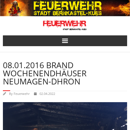
Skip
to
content
08.01.2016 BRAND
WOCHENENDHÄUSER
NEUMAGEN-DHRON
By
Feuerwehr
02.04.2022