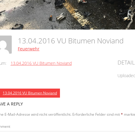
13.04.2016 VU Bitumen Noviand
Feuerwehr
DETAIL
um:
13.04.2016 VU Bitumen Noviand
Uploade
13.04.2016 VU Bitumen Noviand
AVE A REPLY
ne E-Mail-Adresse wird nicht veröffentlicht.
Erforderliche Felder sind mit
*
markie
mment