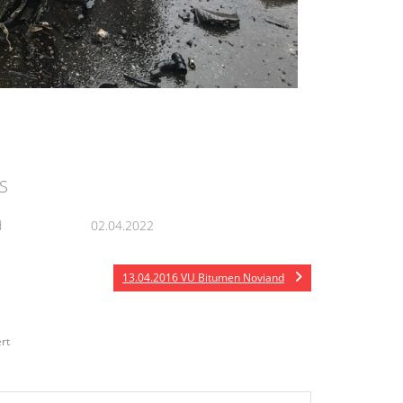
S
d
02.04.2022
13.04.2016 VU Bitumen Noviand
rt