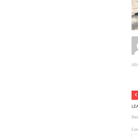
Alb
LE
Dei
Co