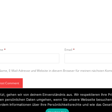
me
*
Email
*
Name, E-Mail-Adresse und Website in diesem Browser für meinen nächsten Kom
tzt, gehen wir von deinem Einverständnis aus. Wir respektieren Ihre 
t Ihren persönlichen Daten umgehen, wenn Sie unsere Webseite besuche
rdem Informationen über Ihre Persönlichkeitsrechte und wie das Geset
Startseite
Einsätze
Mitglied werden
Über uns
Bilder
Kontakt