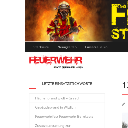
Skip
to
content
Startseite
Neuigkeiten
Einsätze 2026
1
LETZTE EINSATZSTICHWORTE
Flächenbrand groß – Graach
Gebäudebrand in Wittlich
Feuerwehrfest Feuerwehr Bernkastel
Zusatzausstattung zur