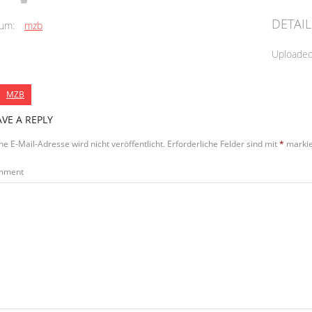
DETAIL
um:
mzb
Uploade
MZB
AVE A REPLY
ne E-Mail-Adresse wird nicht veröffentlicht.
Erforderliche Felder sind mit
*
markie
mment