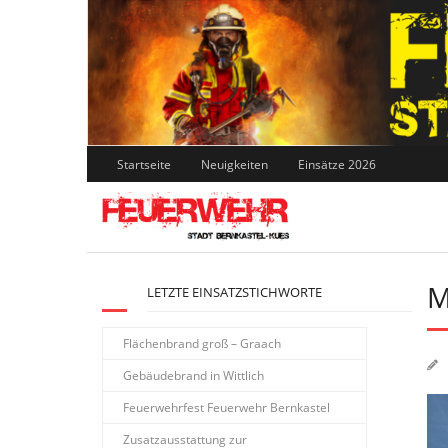
Skip
to
content
Startseite
Neuigkeiten
Einsätze 2026
M
LETZTE EINSATZSTICHWORTE
Flächenbrand groß – Graach
Gebäudebrand in Wittlich
Feuerwehrfest Feuerwehr Bernkastel
Zusatzausstattung zur