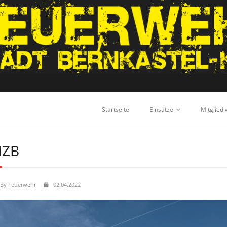
Startseite
Einsätze
Mitglied
ZB
By
Feuerwehr
02.04.2022