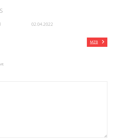
S
d
02.04.2022
MZB
rt