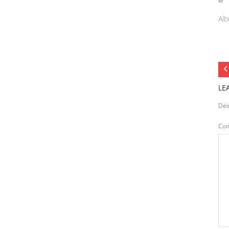
Alb
LE
Dei
Co