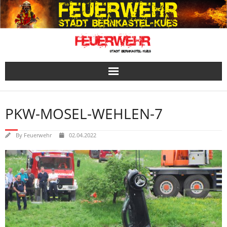
Skip
to
content
PKW-MOSEL-WEHLEN-7
By
Feuerwehr
02.04.2022