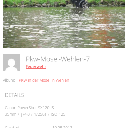
Pkw-Mosel-Wehlen-7
Feuerwehr
Album:
PKW in der Mosel in Wehlen
DETAILS
Canon PowerShot SX120 IS
35mm
/
ƒ/4.0
/
1/250s
/
ISO 125
Created
10.05.2012