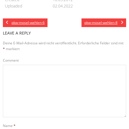
Uploaded
02.04.2022
pkw-mosel-wehlen-6
pkw-mosel-wehlen-8
LEAVE A REPLY
Deine E-Mail-Adresse wird nicht veröffentlicht.
Erforderliche Felder sind mit
*
markiert
Comment
Name
*