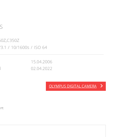
S
60Z,C350Z
/3.1
/
10/1600s
/
ISO 64
15.04.2006
d
02.04.2022
OLYMPUS DIGITAL CAMERA
rt