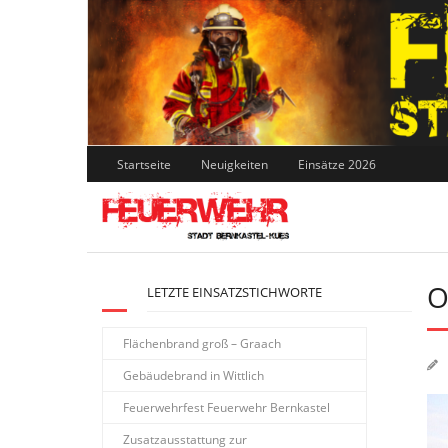
Skip
to
content
Startseite
Neuigkeiten
Einsätze 2026
O
LETZTE EINSATZSTICHWORTE
Flächenbrand groß – Graach
Gebäudebrand in Wittlich
Feuerwehrfest Feuerwehr Bernkastel
Zusatzausstattung zur