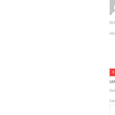
OL
Alb
LE
Dei
Co