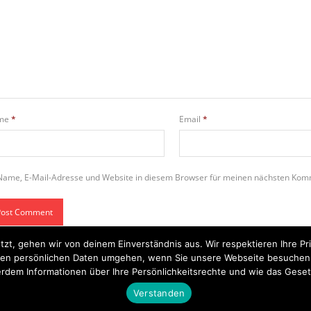
me
*
Email
*
Name, E-Mail-Adresse und Website in diesem Browser für meinen nächsten Kom
tzt, gehen wir von deinem Einverständnis aus. Wir respektieren Ihre 
t Ihren persönlichen Daten umgehen, wenn Sie unsere Webseite besuche
rdem Informationen über Ihre Persönlichkeitsrechte und wie das Geset
Startseite
Einsätze
Mitglied werden
Über uns
Bilder
Kontakt
Verstanden
Theme by
Think Up Themes Ltd
. Powered by
WordPress
.