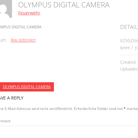
OLYMPUS DIGITAL CAMERA
Feuerwehr
DETAIL
YMPUS DIGITAL CAMERA
um:
lkw-zeltingen
X250,D5
6mm
/
ƒ
Created
Uploade
OLYMPUS DIGITAL CAMERA
AVE A REPLY
ne E-Mail-Adresse wird nicht veröffentlicht.
Erforderliche Felder sind mit
*
markie
mment