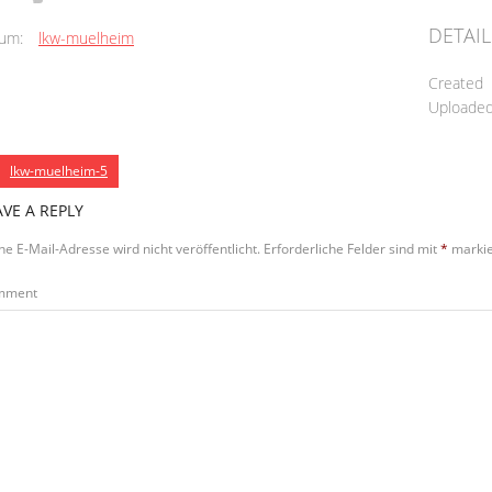
DETAIL
um:
lkw-muelheim
Created
Uploade
lkw-muelheim-5
AVE A REPLY
ne E-Mail-Adresse wird nicht veröffentlicht.
Erforderliche Felder sind mit
*
markie
mment