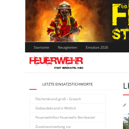
Skip
to
content
Startseite
Neuigkeiten
Einsätze 2026
L
LETZTE EINSATZSTICHWORTE
Flächenbrand groß – Graach
Gebäudebrand in Wittlich
Feuerwehrfest Feuerwehr Bernkastel
Zusatzausstattung zur