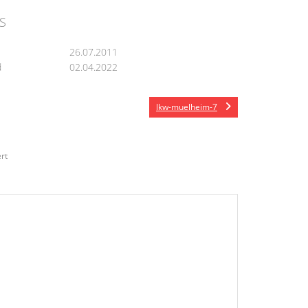
S
26.07.2011
d
02.04.2022
lkw-muelheim-7
rt