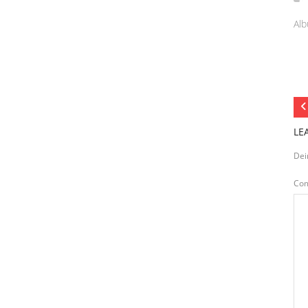
Alb
LE
Dei
Co