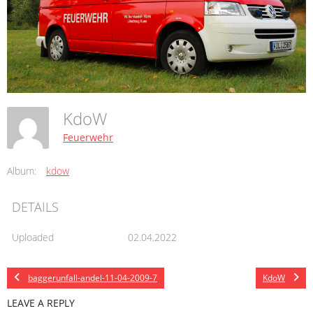
KdoW
Feuerwehr
Album:
kdow
DETAILS
Uploaded
02.04.2022
baggerunfall-andel-11-04-2009-7
KdoW
LEAVE A REPLY