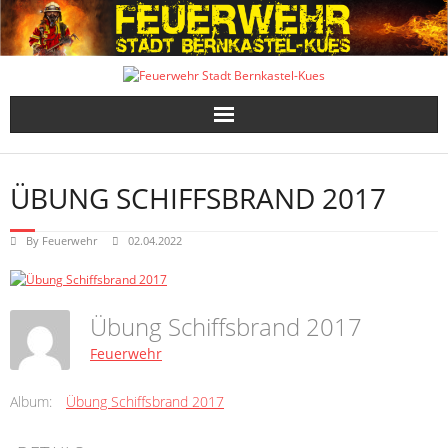
Skip
to
content
ÜBUNG SCHIFFSBRAND 2017
By
Feuerwehr
02.04.2022
Übung Schiffsbrand 2017
Feuerwehr
Album:
Übung Schiffsbrand 2017