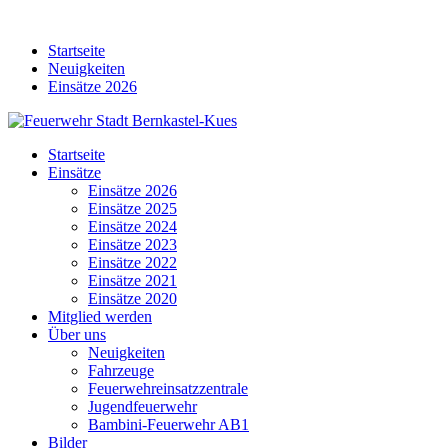
Skip
to
Startseite
content
Neuigkeiten
Einsätze 2026
Startseite
Einsätze
Einsätze 2026
Einsätze 2025
Einsätze 2024
Einsätze 2023
Einsätze 2022
Einsätze 2021
Einsätze 2020
Mitglied werden
Über uns
Neuigkeiten
Fahrzeuge
Feuerwehreinsatzzentrale
Jugendfeuerwehr
Bambini-Feuerwehr AB1
Bilder