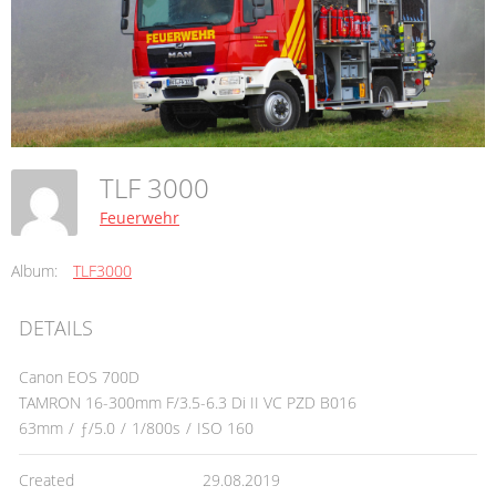
TLF 3000
Feuerwehr
Album:
TLF3000
DETAILS
Canon EOS 700D
TAMRON 16-300mm F/3.5-6.3 Di II VC PZD B016
63mm
/
ƒ/5.0
/
1/800s
/
ISO 160
Created
29.08.2019