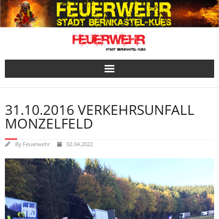
Skip
to
content
31.10.2016 VERKEHRSUNFALL
MONZELFELD
By
Feuerwehr
02.04.2022