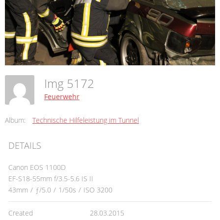
Img 5172
Feuerwehr
Album:
Technische Hilfeleistung im Tunnel
DETAILS
Canon EOS 1100D
EF-S18-55mm f/3.5-5.6 IS II
43mm
/
ƒ/5.0
/
1/50s
/
ISO 3200
Created
28.03.2015