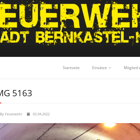
Startseite
Einsätze
Mitglied
MG 5163
By
Feuerwehr
02.04.2022