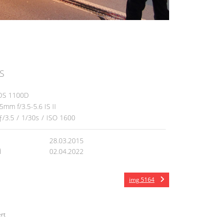
S
OS 1100D
mm f/3.5-5.6 IS II
ƒ/3.5
/
1/30s
/
ISO 1600
28.03.2015
d
02.04.2022
img 5164
rt