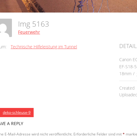
Img 5163
Feuerwehr
DETAIL
um:
Technische Hilfeleistung im Tunnel
Canon E
EF-S18-55
18mm
/
Created
Uploade
deko-schleuse-9
AVE A REPLY
ne E-Mail-Adresse wird nicht veröffentlicht.
Erforderliche Felder sind mit
*
markie