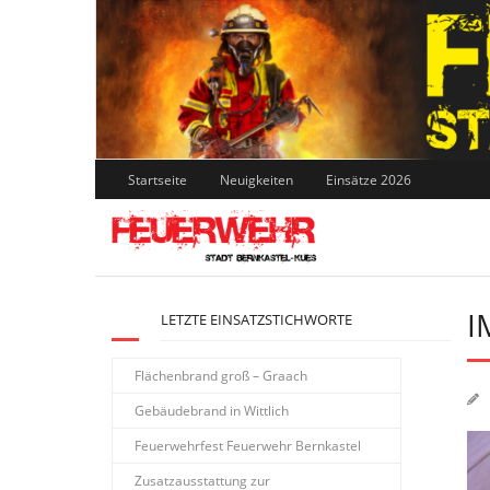
Skip
to
content
Startseite
Neuigkeiten
Einsätze 2026
I
LETZTE EINSATZSTICHWORTE
Flächenbrand groß – Graach
Gebäudebrand in Wittlich
Feuerwehrfest Feuerwehr Bernkastel
Zusatzausstattung zur