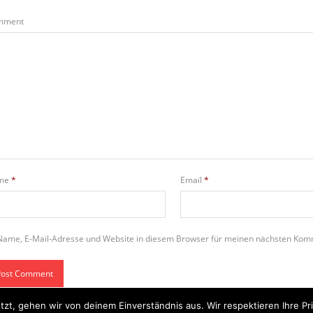
mment
me
*
Email
*
Name, E-Mail-Adresse und Website in diesem Browser für meinen nächsten Kom
tzt, gehen wir von deinem Einverständnis aus. Wir respektieren Ihre 