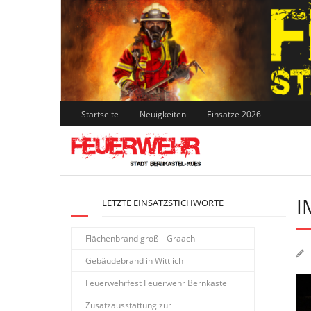
Skip
to
content
Startseite
Neuigkeiten
Einsätze 2026
I
LETZTE EINSATZSTICHWORTE
Flächenbrand groß – Graach
Gebäudebrand in Wittlich
Feuerwehrfest Feuerwehr Bernkastel
Zusatzausstattung zur