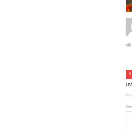
Alb
LE
Dei
Co