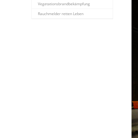
Vegetationsbrandbekämpfung
Rauchmelder retten Leben