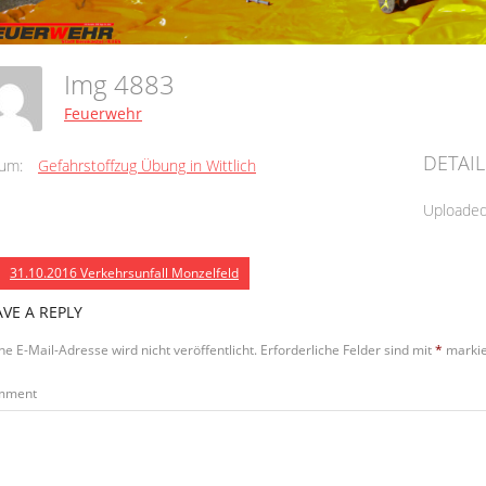
Img 4883
Feuerwehr
DETAIL
um:
Gefahrstoffzug Übung in Wittlich
Uploade
31.10.2016 Verkehrsunfall Monzelfeld
AVE A REPLY
ne E-Mail-Adresse wird nicht veröffentlicht.
Erforderliche Felder sind mit
*
markie
mment