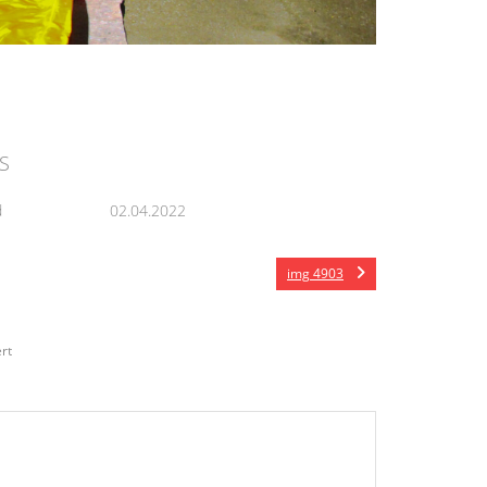
S
d
02.04.2022
img 4903
rt