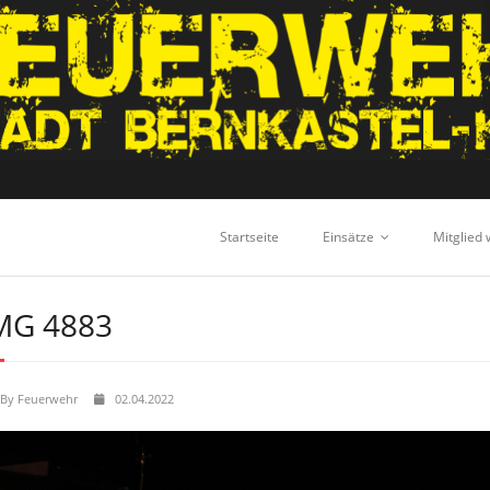
Startseite
Einsätze
Mitglied
MG 4883
By
Feuerwehr
02.04.2022