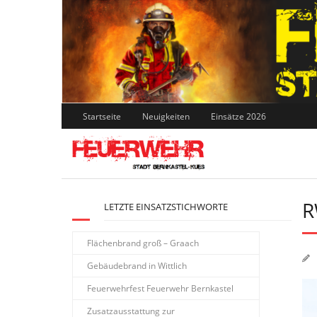
Skip
to
content
Startseite
Neuigkeiten
Einsätze 2026
R
LETZTE EINSATZSTICHWORTE
Flächenbrand groß – Graach
Gebäudebrand in Wittlich
Feuerwehrfest Feuerwehr Bernkastel
Zusatzausstattung zur