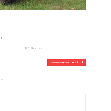
S
d
02.04.2022
pkw-mosel-wehlen-1
rt