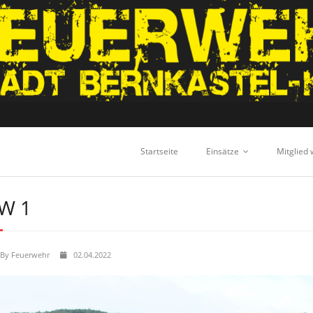
Startseite
Einsätze
Mitglied
W 1
By
Feuerwehr
02.04.2022