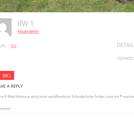
RW 1
Feuerwehr
DETAIL
um:
RW
Uploade
RW 1
AVE A REPLY
ne E-Mail-Adresse wird nicht veröffentlicht.
Erforderliche Felder sind mit
*
markie
mment