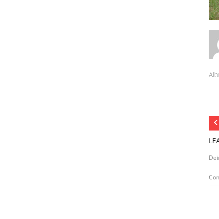
Alb
LE
Dei
Co