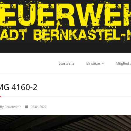
Startseite
Einsätze
Mitglied
MG 4160-2
By
Feuerwehr
02.04.2022