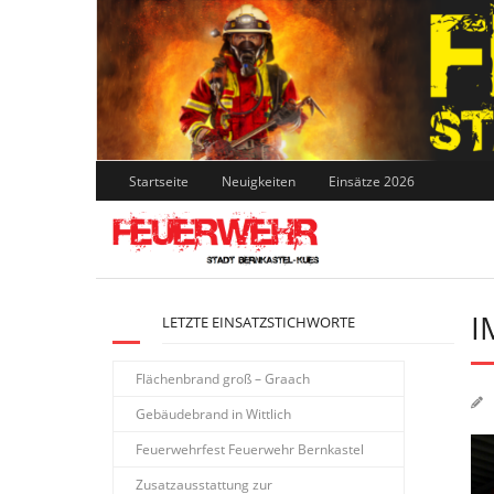
Skip
to
content
Startseite
Neuigkeiten
Einsätze 2026
I
LETZTE EINSATZSTICHWORTE
Flächenbrand groß – Graach
Gebäudebrand in Wittlich
Feuerwehrfest Feuerwehr Bernkastel
Zusatzausstattung zur