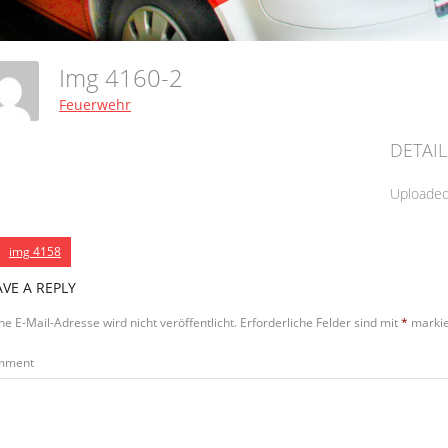
Img 4160-2
Feuerwehr
DETAIL
Uploade
img 4158
AVE A REPLY
ne E-Mail-Adresse wird nicht veröffentlicht.
Erforderliche Felder sind mit
*
markie
mment