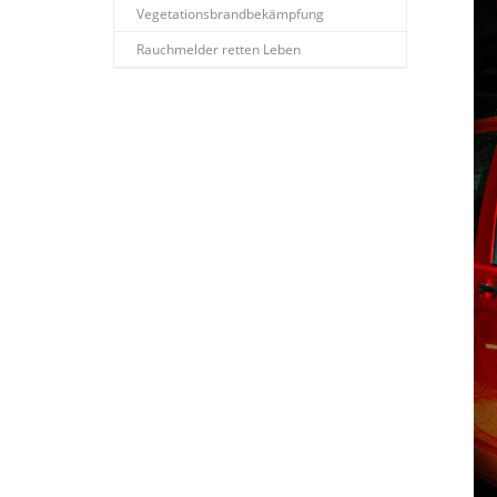
Vegetationsbrandbekämpfung
Rauchmelder retten Leben