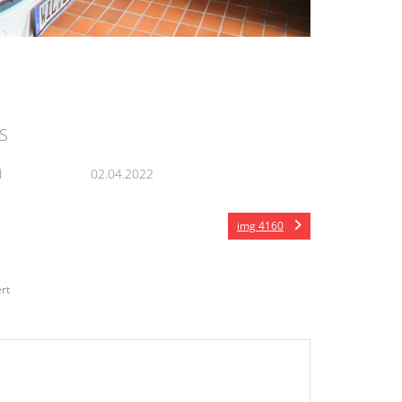
S
d
02.04.2022
img 4160
rt