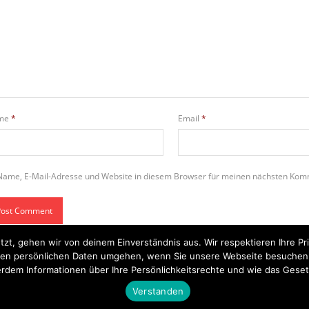
me
*
Email
*
Name, E-Mail-Adresse und Website in diesem Browser für meinen nächsten Kom
tzt, gehen wir von deinem Einverständnis aus. Wir respektieren Ihre 
t Ihren persönlichen Daten umgehen, wenn Sie unsere Webseite besuche
rdem Informationen über Ihre Persönlichkeitsrechte und wie das Geset
Startseite
Einsätze
Mitglied werden
Über uns
Bilder
Kontakt
Verstanden
Theme by
Think Up Themes Ltd
. Powered by
WordPress
.