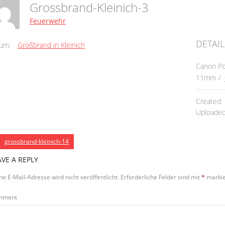
Grossbrand-Kleinich-3
Feuerwehr
DETAIL
um:
Großbrand in Kleinich
Canon Po
11mm
/
Created
Uploade
grossbrand-kleinich-14
AVE A REPLY
ne E-Mail-Adresse wird nicht veröffentlicht.
Erforderliche Felder sind mit
*
markie
mment