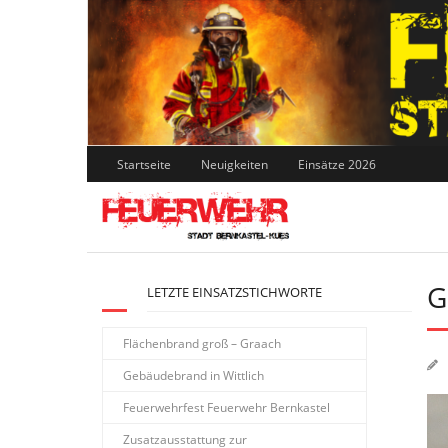
Skip
to
content
Startseite
Neuigkeiten
Einsätze 2026
G
LETZTE EINSATZSTICHWORTE
Flächenbrand groß – Graach
Gebäudebrand in Wittlich
Feuerwehrfest Feuerwehr Bernkastel
Zusatzausstattung zur