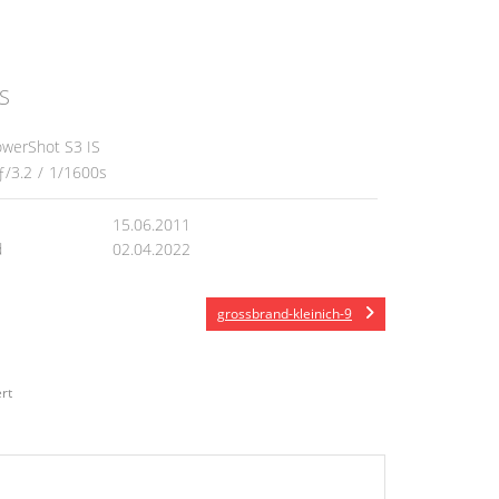
S
werShot S3 IS
ƒ/3.2
/
1/1600s
15.06.2011
d
02.04.2022
grossbrand-kleinich-9
rt