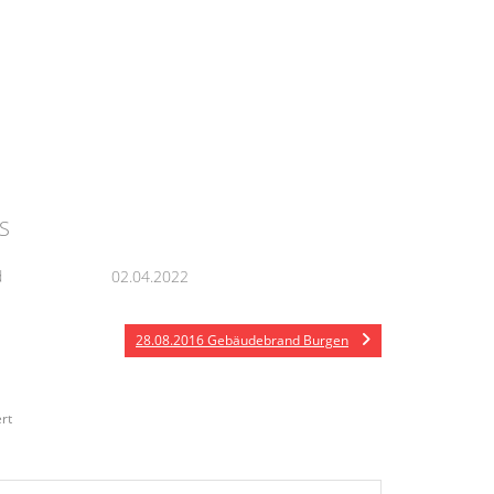
S
d
02.04.2022
28.08.2016 Gebäudebrand Burgen
rt