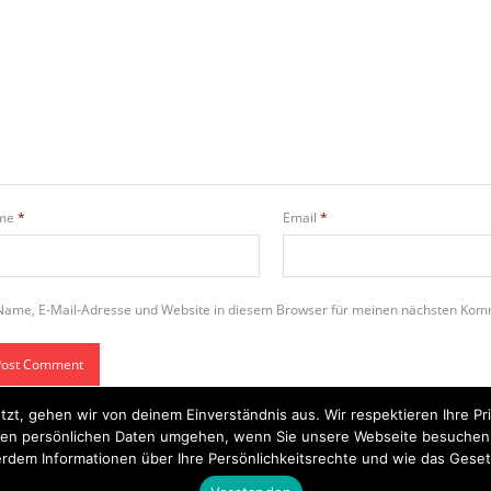
me
*
Email
*
Name, E-Mail-Adresse und Website in diesem Browser für meinen nächsten Kom
tzt, gehen wir von deinem Einverständnis aus. Wir respektieren Ihre 
t Ihren persönlichen Daten umgehen, wenn Sie unsere Webseite besuche
rdem Informationen über Ihre Persönlichkeitsrechte und wie das Geset
Startseite
Einsätze
Mitglied werden
Über uns
Bilder
Kontakt