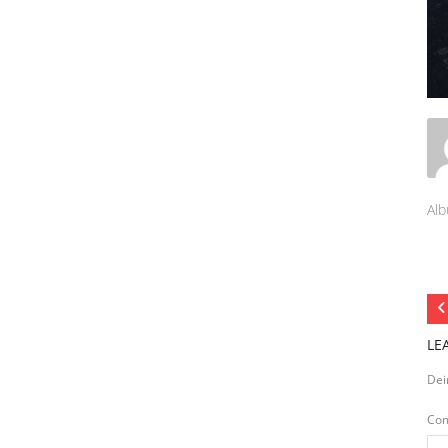
Alb
LE
Dei
Co