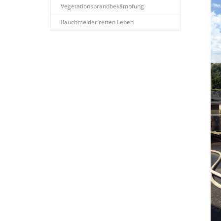
Vegetationsbrandbekämpfung
Rauchmelder retten Leben