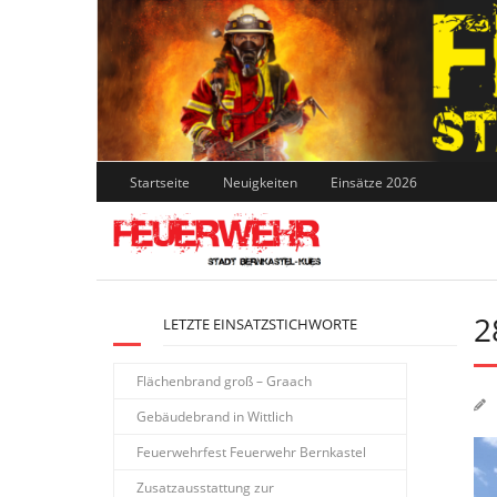
Skip
to
content
Startseite
Neuigkeiten
Einsätze 2026
2
LETZTE EINSATZSTICHWORTE
Flächenbrand groß – Graach
Gebäudebrand in Wittlich
Feuerwehrfest Feuerwehr Bernkastel
Zusatzausstattung zur