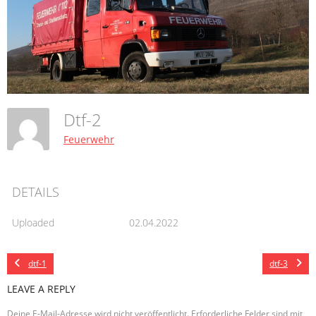
Dtf-2
Feuerwehr
DETAILS
Uploaded
02.04.2022
dtf-1
dtf-3
LEAVE A REPLY
Deine E-Mail-Adresse wird nicht veröffentlicht.
Erforderliche Felder sind mit