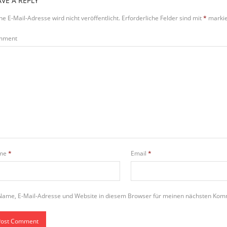
AVE A REPLY
ne E-Mail-Adresse wird nicht veröffentlicht.
Erforderliche Felder sind mit
*
markie
mment
me
*
Email
*
Name, E-Mail-Adresse und Website in diesem Browser für meinen nächsten Kom