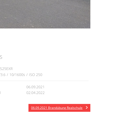
e
S
HS25EXR
/3.6
/
10/1600s
/
ISO 250
06.09.2021
d
02.04.2022
06.09.2021 Brandübung Realschule