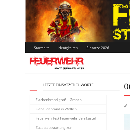
Skip
to
content
Startseite
Neuigkeiten
Einsätze 2026
0
LETZTE EINSATZSTICHWORTE
Flächenbrand groß – Graach
Gebäudebrand in Wittlich
Feuerwehrfest Feuerwehr Bernkastel
Zusatzausstattung zur