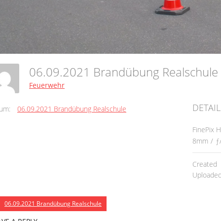
06.09.2021 Brandübung Realschul
Feuerwehr
DETAIL
um:
06.09.2021 Brandübung Realschule
FinePix 
8mm
/
ƒ
Created
Uploade
06.09.2021 Brandübung Realschule