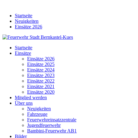
Skip
to
Startseite
content
Neuigkeiten
Einsätze 2026
Startseite
Einsätze
Einsätze 2026
Einsätze 2025
Einsätze 2024
Einsätze 2023
Einsätze 2022
Einsätze 2021
Einsätze 2020
Mitglied werden
Über uns
Neuigkeiten
Fahrzeuge
Feuerwehreinsatzzentrale
Jugendfeuerwehr
Bambini-Feuerwehr AB1
Bilder