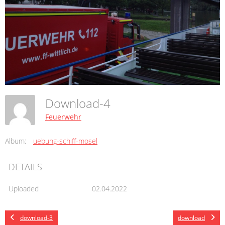
Download-4
Feuerwehr
Album:
uebung-schiff-mosel
DETAILS
Uploaded
02.04.2022
download-3
download