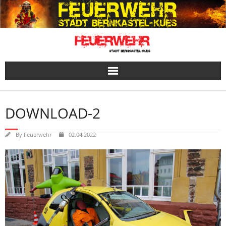
Skip
to
content
DOWNLOAD-2
By
Feuerwehr
02.04.2022