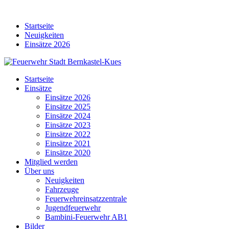
Skip
to
Startseite
content
Neuigkeiten
Einsätze 2026
Startseite
Einsätze
Einsätze 2026
Einsätze 2025
Einsätze 2024
Einsätze 2023
Einsätze 2022
Einsätze 2021
Einsätze 2020
Mitglied werden
Über uns
Neuigkeiten
Fahrzeuge
Feuerwehreinsatzzentrale
Jugendfeuerwehr
Bambini-Feuerwehr AB1
Bilder