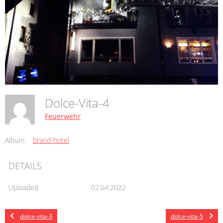
Dolce-Vita-4
Feuerwehr
Album:
brand-hotel
DETAILS
Uploaded
02.04.2022
dolce-vita-3
dolce-vita-5