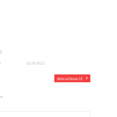
S
d
02.04.2022
deko-schleuse-10
rt