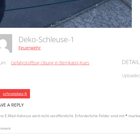
Deko-Schleuse-1
Feuerwehr
DETAIL
um:
Gefahrstoffzug Übung in Bernkatel-Kues
Uploade
schrottplatz-6
AVE A REPLY
ne E-Mail-Adresse wird nicht veröffentlicht.
Erforderliche Felder sind mit
*
markie
mment