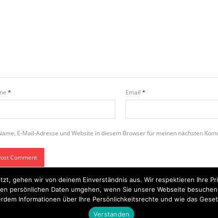
me
*
Email
*
Name, E-Mail-Adresse und Website in diesem Browser für meinen nächsten Kom
tzt, gehen wir von deinem Einverständnis aus. Wir respektieren Ihre 
t Ihren persönlichen Daten umgehen, wenn Sie unsere Webseite besuche
rdem Informationen über Ihre Persönlichkeitsrechte und wie das Geset
Startseite
Einsätze
Mitglied werden
Über uns
Bilder
Kontakt
Verstanden
Theme by
Think Up Themes Ltd
. Powered by
WordPress
.