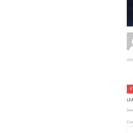
Alb
LE
Dei
Co