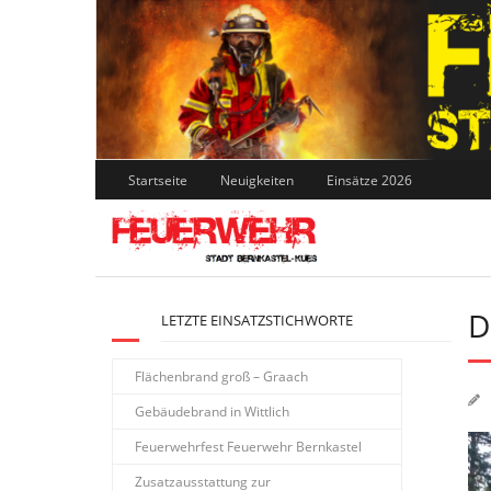
Skip
to
content
Startseite
Neuigkeiten
Einsätze 2026
D
LETZTE EINSATZSTICHWORTE
Flächenbrand groß – Graach
Gebäudebrand in Wittlich
Feuerwehrfest Feuerwehr Bernkastel
Zusatzausstattung zur