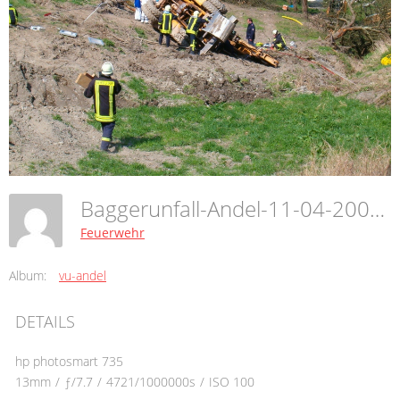
Baggerunfall-Andel-11-04-2009-14
Feuerwehr
Album:
vu-andel
DETAILS
hp photosmart 735
13mm
/
ƒ/7.7
/
4721/1000000s
/
ISO 100