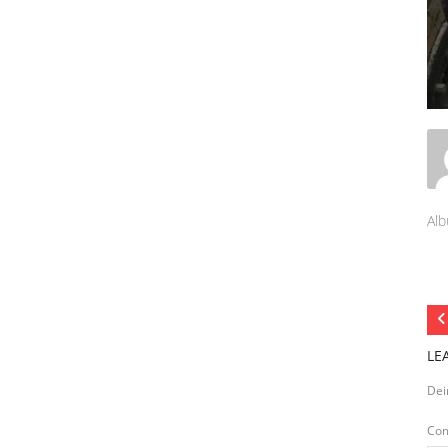
Alb
LE
Dei
Co