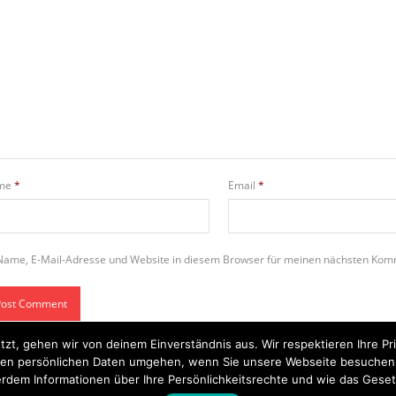
me
*
Email
*
Name, E-Mail-Adresse und Website in diesem Browser für meinen nächsten Kom
tzt, gehen wir von deinem Einverständnis aus. Wir respektieren Ihre 
t Ihren persönlichen Daten umgehen, wenn Sie unsere Webseite besuche
rdem Informationen über Ihre Persönlichkeitsrechte und wie das Geset
Startseite
Einsätze
Mitglied werden
Über uns
Bilder
Kontakt