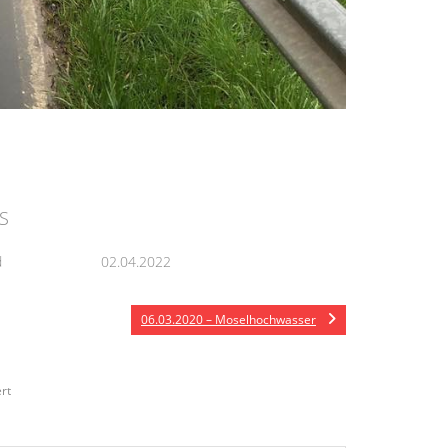
S
d
02.04.2022
06.03.2020 – Moselhochwasser
rt