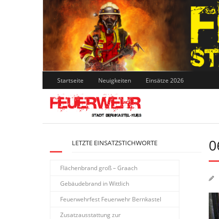
Skip
to
content
Startseite
Neuigkeiten
Einsätze 2026
0
LETZTE EINSATZSTICHWORTE
Flächenbrand groß – Graach
Gebäudebrand in Wittlich
Feuerwehrfest Feuerwehr Bernkastel
Zusatzausstattung zur