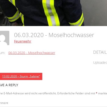
06.03.2020 - Moselhochwasser
Feuerwehr
DETAIL
um:
06.03.2020 - Moselhochwasser
Uploade
13.02.2020 – Sturm „Sabine“
AVE A REPLY
ne E-Mail-Adresse wird nicht veröffentlicht.
Erforderliche Felder sind mit
*
markie
mment