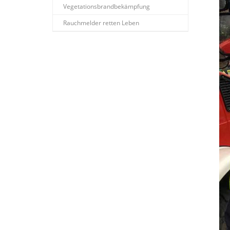
Vegetationsbrandbekämpfung
Rauchmelder retten Leben