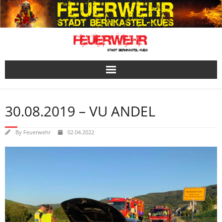
Skip
to
content
30.08.2019 – VU ANDEL
By
Feuerwehr
02.04.2022