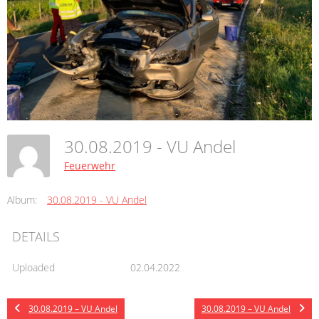
30.08.2019 - VU Andel
Feuerwehr
Album:
30.08.2019 - VU Andel
DETAILS
Uploaded
02.04.2022
30.08.2019 – VU Andel
30.08.2019 – VU Andel