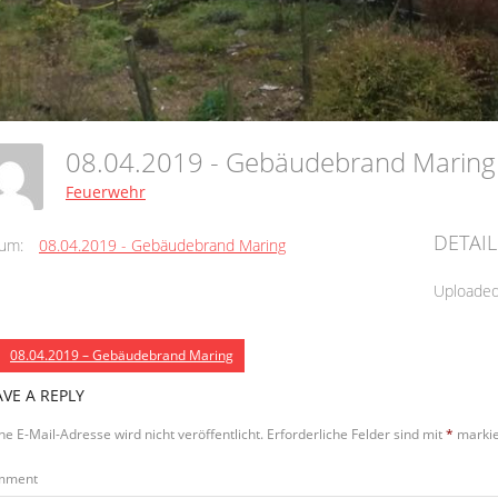
08.04.2019 - Gebäudebrand Marin
Feuerwehr
DETAIL
um:
08.04.2019 - Gebäudebrand Maring
Uploade
08.04.2019 – Gebäudebrand Maring
AVE A REPLY
ne E-Mail-Adresse wird nicht veröffentlicht.
Erforderliche Felder sind mit
*
markie
mment