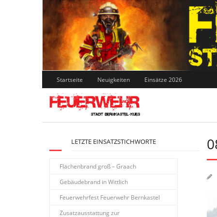
Skip
to
content
Startseite
Neuigkeiten
Einsätze 2026
0
LETZTE EINSATZSTICHWORTE
Flächenbrand groß – Graach
Gebäudebrand in Wittlich
Feuerwehrfest Feuerwehr Bernkastel
Zusatzausstattung zur