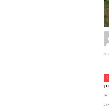
Alb
LE
Dei
Co