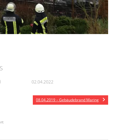
g
S
d
02.04.2022
08.04.2019 – Gebäudebrand Maring
rt