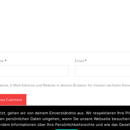
me
*
Email
*
Name, E-Mail-Adresse und Website in diesem Browser für meinen nächsten Kom
tzt, gehen wir von deinem Einverständnis aus. Wir respektieren Ihre 
t Ihren persönlichen Daten umgehen, wenn Sie unsere Webseite besuche
rdem Informationen über Ihre Persönlichkeitsrechte und wie das Geset
Startseite
Einsätze
Mitglied werden
Über uns
Bilder
Kontakt