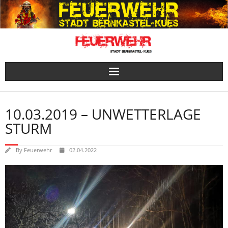
Skip
to
content
10.03.2019 – UNWETTERLAGE
STURM
By
Feuerwehr
02.04.2022