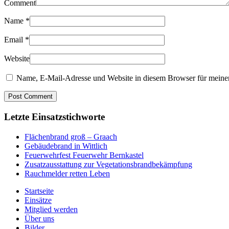
Comment
Name
*
Email
*
Website
Name, E-Mail-Adresse und Website in diesem Browser für meine
Letzte Einsatzstichworte
Flächenbrand groß – Graach
Gebäudebrand in Wittlich
Feuerwehrfest Feuerwehr Bernkastel
Zusatzausstattung zur Vegetationsbrandbekämpfung
Rauchmelder retten Leben
Startseite
Einsätze
Mitglied werden
Über uns
Bilder