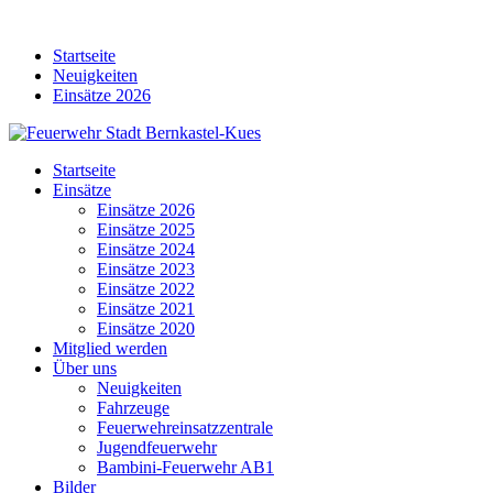
Skip
to
Startseite
content
Neuigkeiten
Einsätze 2026
Startseite
Einsätze
Einsätze 2026
Einsätze 2025
Einsätze 2024
Einsätze 2023
Einsätze 2022
Einsätze 2021
Einsätze 2020
Mitglied werden
Über uns
Neuigkeiten
Fahrzeuge
Feuerwehreinsatzzentrale
Jugendfeuerwehr
Bambini-Feuerwehr AB1
Bilder