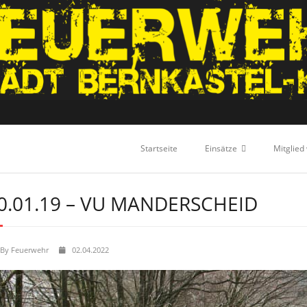
Startseite
Einsätze
Mitglied
0.01.19 – VU MANDERSCHEID
By
Feuerwehr
02.04.2022