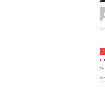
Alb
LE
Dei
Co