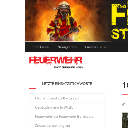
Skip
to
content
Startseite
Neuigkeiten
Einsätze 2026
1
LETZTE EINSATZSTICHWORTE
Flächenbrand groß – Graach
Gebäudebrand in Wittlich
Feuerwehrfest Feuerwehr Bernkastel
Zusatzausstattung zur