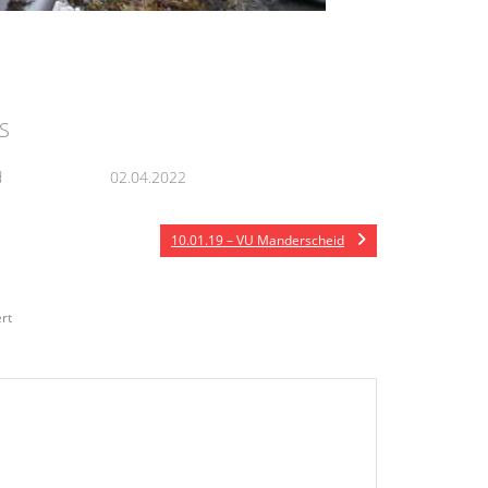
S
d
02.04.2022
10.01.19 – VU Manderscheid
rt