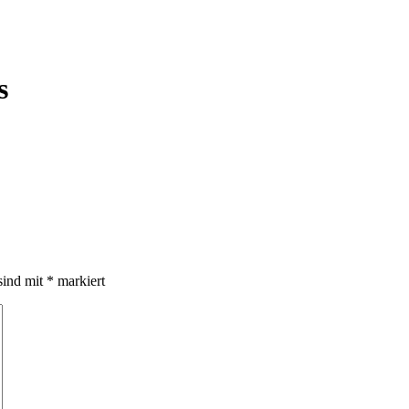
s
sind mit
*
markiert