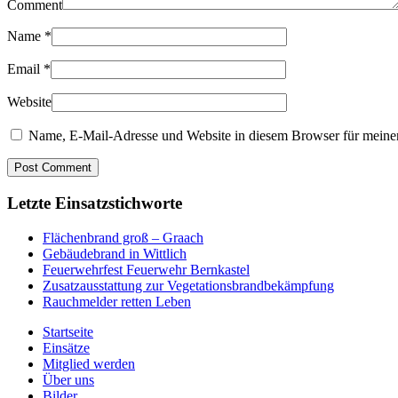
Comment
Name
*
Email
*
Website
Name, E-Mail-Adresse und Website in diesem Browser für meine
Letzte Einsatzstichworte
Flächenbrand groß – Graach
Gebäudebrand in Wittlich
Feuerwehrfest Feuerwehr Bernkastel
Zusatzausstattung zur Vegetationsbrandbekämpfung
Rauchmelder retten Leben
Startseite
Einsätze
Mitglied werden
Über uns
Bilder