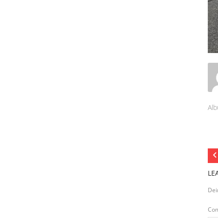
Alb
LE
Dei
Co