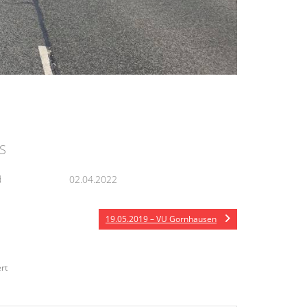
S
d
02.04.2022
19.05.2019 – VU Gornhausen
rt