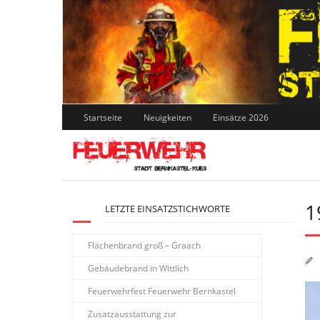
Skip
to
content
Startseite
Neuigkeiten
Einsätze 2026
1
LETZTE EINSATZSTICHWORTE
Flächenbrand groß – Graach
Gebäudebrand in Wittlich
Feuerwehrfest Feuerwehr Bernkastel
Zusatzausstattung zur