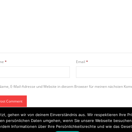
me
*
Email
*
Name, E-Mail-Adresse und Website in diesem Browser für meinen nächsten Kom
tzt, gehen wir von deinem Einverständnis aus. Wir respektieren Ihre 
t Ihren persönlichen Daten umgehen, wenn Sie unsere Webseite besuche
rdem Informationen über Ihre Persönlichkeitsrechte und wie das Geset
Startseite
Einsätze
Mitglied werden
Über uns
Bilder
Kontakt