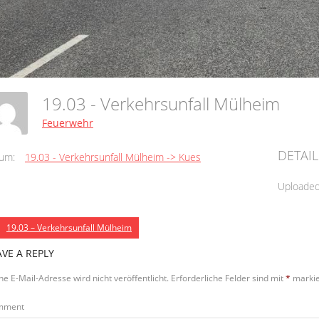
19.03 - Verkehrsunfall Mülheim
Feuerwehr
DETAIL
um:
19.03 - Verkehrsunfall Mülheim -> Kues
Uploade
19.03 – Verkehrsunfall Mülheim
AVE A REPLY
ne E-Mail-Adresse wird nicht veröffentlicht.
Erforderliche Felder sind mit
*
markie
mment