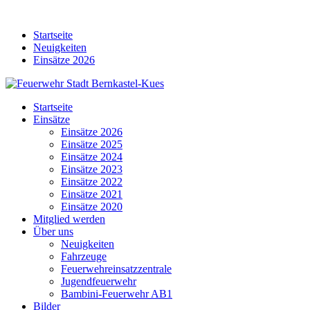
Skip
to
Startseite
content
Neuigkeiten
Einsätze 2026
Startseite
Einsätze
Einsätze 2026
Einsätze 2025
Einsätze 2024
Einsätze 2023
Einsätze 2022
Einsätze 2021
Einsätze 2020
Mitglied werden
Über uns
Neuigkeiten
Fahrzeuge
Feuerwehreinsatzzentrale
Jugendfeuerwehr
Bambini-Feuerwehr AB1
Bilder