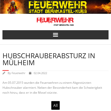
Skip
to
content
HUBSCHRAUBERABSTURZ IN
MÜLHEIM
By
Feuerwehr
02.04.2022
Am 05.07.2015 wurden die Feuerwehren zu einem Abgestürzten
Hubschrauber alarmiert. Neben der Besonderheit kam die Schwierigkeit
noch hinzu, dass er in die Mosel stürzte.
All