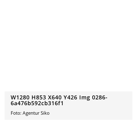
W1280 H853 X640 Y426 Img 0286-
6a476b592cb316f1
Foto: Agentur Siko