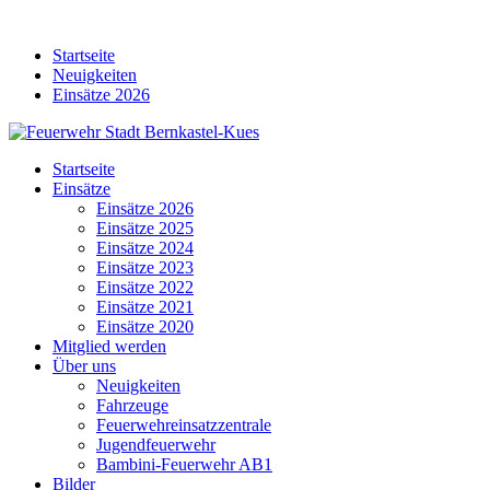
Skip
to
Startseite
content
Neuigkeiten
Einsätze 2026
Startseite
Einsätze
Einsätze 2026
Einsätze 2025
Einsätze 2024
Einsätze 2023
Einsätze 2022
Einsätze 2021
Einsätze 2020
Mitglied werden
Über uns
Neuigkeiten
Fahrzeuge
Feuerwehreinsatzzentrale
Jugendfeuerwehr
Bambini-Feuerwehr AB1
Bilder