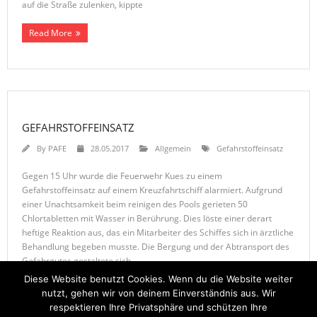
auf die Straße zulenken, kippte
Read More
GEFAHRSTOFFEINSATZ
By
PAFE
28.05.2017
Allgemein
Gefahrstoffeinsatz
Gegen 15 Uhr wurde die Feuerwehr Kues zu einem
Gefahrstoffeinsatz auf einem Kreuzfahrtschiff alarmiert. Aufgrund
einer Unachtsamkeit beim reinigen des Pools gerieten 50
Chlortabletten mit Wasser in Berührung. Dies löste einer derart
heftige Reaktion aus, das ein Mitarbeiter des Schiffes sich in ärztliche
Behandlung begeben musste. Die Bergung und der Abtransport des
Gefahrgutes gestaltete sich
Diese Website benutzt Cookies. Wenn du die Website weiter
Read More
nutzt, gehen wir von deinem Einverständnis aus. Wir
respektieren Ihre Privatsphäre und schützen Ihre