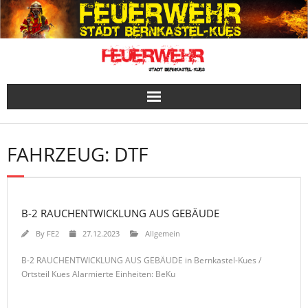
Skip
to
content
FAHRZEUG:
DTF
B-2 RAUCHENTWICKLUNG AUS GEBÄUDE
By
FE2
27.12.2023
Allgemein
B-2 RAUCHENTWICKLUNG AUS GEBÄUDE in Bernkastel-Kues /
Ortsteil Kues Alarmierte Einheiten: BeKu