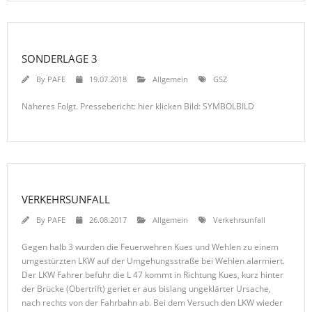
SONDERLAGE 3
By
PAFE
19.07.2018
Allgemein
GSZ
Näheres Folgt. Pressebericht: hier klicken Bild: SYMBOLBILD
VERKEHRSUNFALL
By
PAFE
26.08.2017
Allgemein
Verkehrsunfall
Gegen halb 3 wurden die Feuerwehren Kues und Wehlen zu einem
umgestürzten LKW auf der Umgehungsstraße bei Wehlen alarmiert.
Der LKW Fahrer befuhr die L 47 kommt in Richtung Kues, kurz hinter
der Brücke (Obertrift) geriet er aus bislang ungeklärter Ursache,
nach rechts von der Fahrbahn ab. Bei dem Versuch den LKW wieder