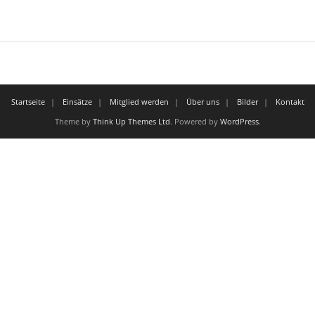
Startseite
Einsätze
Mitglied werden
Über uns
Bilder
Kontakt
Theme by
Think Up Themes Ltd
. Powered by
WordPress
.