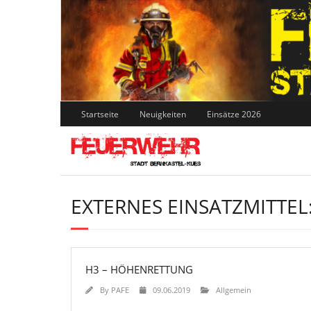
Skip
to
content
Startseite
Neuigkeiten
Einsätze 2026
EXTERNES EINSATZMITTEL
H3 – HÖHENRETTUNG
By
PAFE
09.06.2019
Allgemein