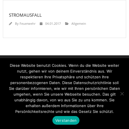
STROMAUSFALL
By
Feuerwehr
04.01.2017
Allgemein
Startseite
Einsätze
Mitglied werden
Über uns
Bilder
Diese Website benutzt Cookies. Wenn du die Website weiter
Kontakt
nutzt, gehen wir von deinem Einverständnis aus. Wir
Theme by
Think Up Themes Ltd
. Powered by
WordPress
.
respektieren Ihre Privatsphäre und schützen Ihre
personenbezogenen Daten. Diese Datenschutzrichtlinie soll
Sie darüber informieren, wie wir mit Ihren persönlichen Daten
umgehen, wenn Sie unsere Webseite besuchen. Das gilt
unabhängig davon, von wo aus Sie zu uns kommen. Sie
erhalten außerdem Informationen über Ihre
Persönlichkeitsrechte und wie das Gesetz Sie schützt.
Verstanden