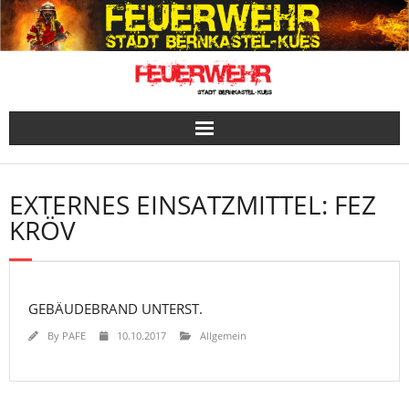
Skip
to
content
EXTERNES EINSATZMITTEL:
FEZ
KRÖV
GEBÄUDEBRAND UNTERST.
By
PAFE
10.10.2017
Allgemein