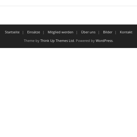
Startseite
Einsätze
Mitglied werden
Über uns
Bilder
Kontakt
Theme by
Think Up Themes Ltd
. Powered by
WordPress
.