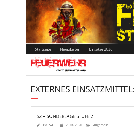
Skip
to
content
Startseite
Neuigkeiten
Einsätze 2026
EXTERNES EINSATZMITTEL
S2 – SONDERLAGE STUFE 2
By
PAFE
26.06.2020
Allgemein