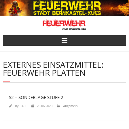
Skip
to
content
EXTERNES EINSATZMITTEL:
FEUERWEHR PLATTEN
S2 – SONDERLAGE STUFE 2
By
PAFE
26.06.2020
Allgemein