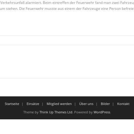
rkehrsunfall alarmiert. Beim eintreffen der Feuerwehr fand man zwei Fahrzeuge
m stehen. Die Feuerwehr musste aus einem der Fahrzeuge eine Person befreie
Startseite
Einsätze
Mitglied werden
Über uns
Bilder
Kontakt
Theme by
Think Up Themes Ltd
. Powered by
WordPress
.