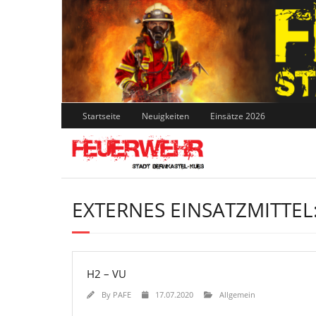
Skip
to
content
Startseite
Neuigkeiten
Einsätze 2026
EXTERNES EINSATZMITTEL
H2 – VU
By
PAFE
17.07.2020
Allgemein