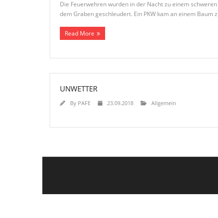
Die Feuerwehren wurden in der Nacht zu einem schweren Ve
dem Graben geschleudert. Ein PKW kam an einem Baum zu
Read More
UNWETTER
By
PAFE
23.09.2018
Allgemein