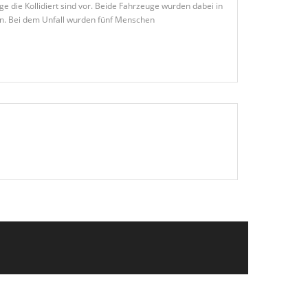
 die Kollidiert sind vor. Beide Fahrzeuge wurden dabei in
n. Bei dem Unfall wurden fünf Menschen