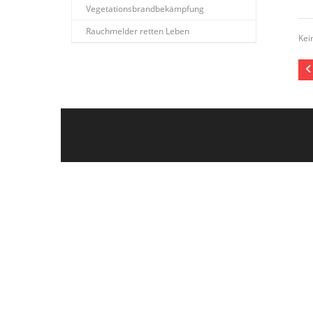
Vegetationsbrandbekämpfung
Rauchmelder retten Leben
Kei