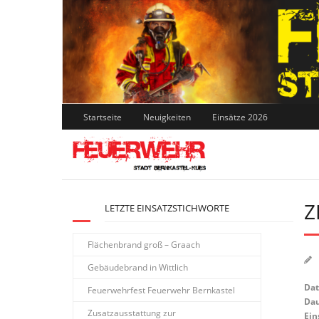
Skip
to
content
Startseite
Neuigkeiten
Einsätze 2026
Z
LETZTE EINSATZSTICHWORTE
Flächenbrand groß – Graach
Gebäudebrand in Wittlich
Da
Feuerwehrfest Feuerwehr Bernkastel
Dau
Zusatzausstattung zur
Ein