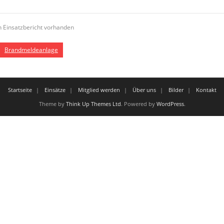
n Einsatzbericht vorhanden
Brandmeldeanlage
Startseite
Einsätze
Mitglied werden
Über uns
Bilder
Kontakt
Theme by
Think Up Themes Ltd
. Powered by
WordPress
.