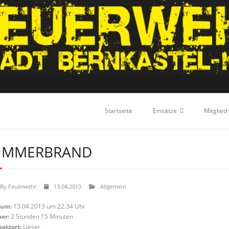
Startseite
Einsätze
Mitglied
IMMERBRAND
By
Feuerwehr
13.04.2013
Allgemein
tum:
13.04.2013 um 22:34 Uhr
er:
2 Stunden 15 Minuten
satzort:
Lieser