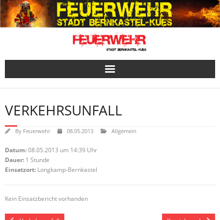
Skip
to
content
VERKEHRSUNFALL
By
Feuerwehr
08.05.2013
Allgemein
Datum:
08.05.2013 um 14:39 Uhr
Dauer:
1 Stunde
Einsatzort:
Longkamp-Bernkastel
Kein Einsatzbericht vorhanden