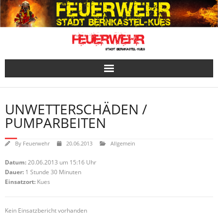
Skip
to
content
UNWETTERSCHÄDEN /
PUMPARBEITEN
By
Feuerwehr
20.06.2013
Allgemein
Datum:
20.06.2013 um 15:16 Uhr
Dauer:
1 Stunde 30 Minuten
Einsatzort:
Kues
Kein Einsatzbericht vorhanden